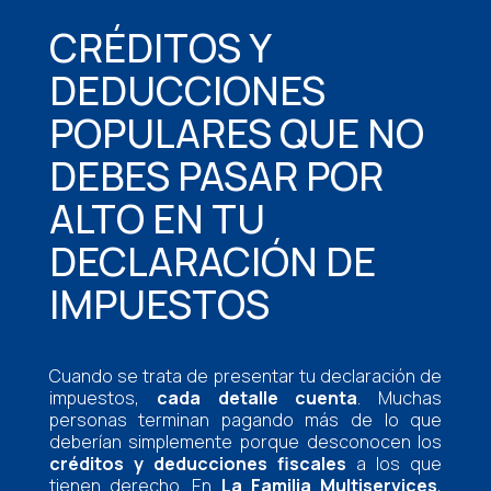
CRÉDITOS Y
DEDUCCIONES
POPULARES QUE NO
DEBES PASAR POR
ALTO EN TU
DECLARACIÓN DE
IMPUESTOS
Cuando se trata de presentar tu declaración de
impuestos,
cada detalle cuenta
. Muchas
personas terminan pagando más de lo que
deberían simplemente porque desconocen los
créditos y deducciones fiscales
a los que
tienen derecho. En
La Familia Multiservices
,