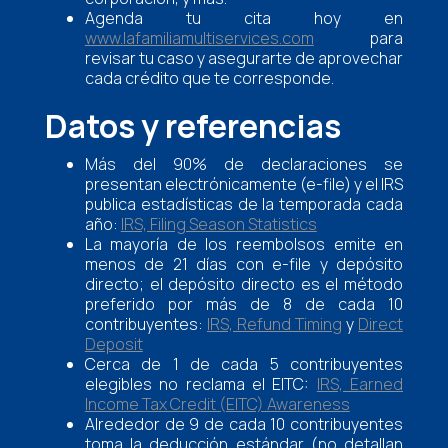
Agenda tu cita hoy en
www.lafamiliamultiservices.com
para
revisar tu caso y asegurarte de aprovechar
cada crédito que te corresponde.
Datos y referencias
Más del 90% de declaraciones se
presentan electrónicamente (e-file) y el IRS
publica estadísticas de la temporada cada
año:
IRS, Filing Season Statistics
La mayoría de los reembolsos emite en
menos de 21 días con e-file y depósito
directo; el depósito directo es el método
preferido por más de 8 de cada 10
contribuyentes:
IRS, Refund Timing
y
Direct
Deposit
Cerca de 1 de cada 5 contribuyentes
elegibles no reclama el EITC:
IRS, Earned
Income Tax Credit (EITC) Awareness
Alrededor de 9 de cada 10 contribuyentes
toma la deducción estándar (no detallan